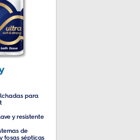
y
lchadas para
t
ave y resistente
stemas de
y fosas sépticas