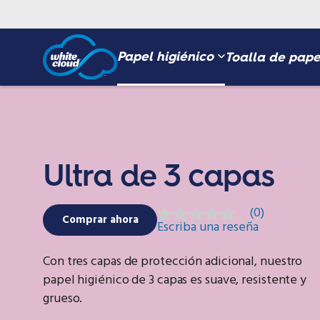
Pasar
al
contenido
Papel higiénico
Toalla de pape
principal
Ultra de 3 capas
(0)
Sin
Comprar ahora
Escriba una reseña
puntuación
Enlace
en
Con tres capas de protección adicional, nuestro
la
misma
papel higiénico de 3 capas es suave, resistente y
página.
grueso.