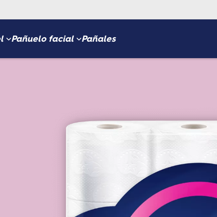
l
Pañuelo facial
Pañales