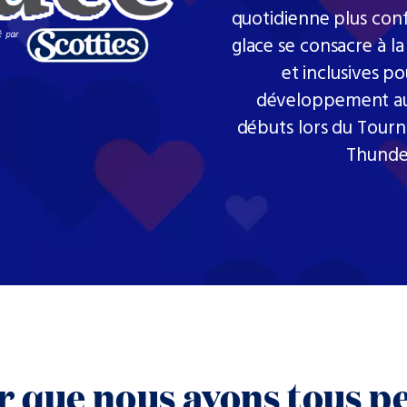
quotidienne plus conf
glace se consacre à la
et inclusives po
développement au 
débuts lors du Tourn
Thunder
r que nous avons tous pe