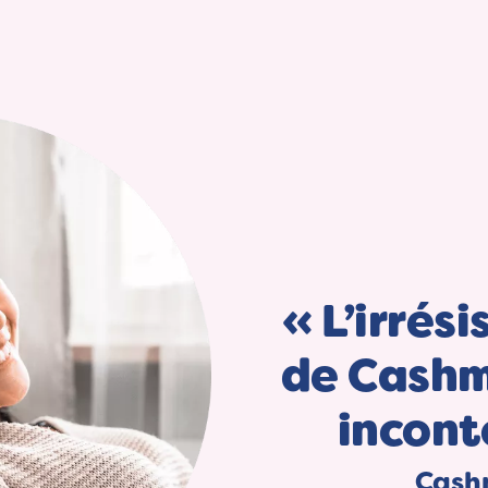
« L’irrés
de Cashm
incont
Cashm