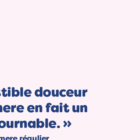
istible douceur
ere en fait un
ournable. »
ere régulier