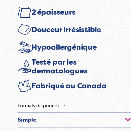
value.
Read
6
2 épaisseurs
Reviews.
Lien
vers
la
Douceur irrésistible
même
page.
Hypoallergénique
Testé par les
dermatologues
Fabriqué au Canada
Formats disponibles :
Simple