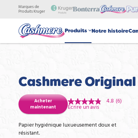
Aller
Marques de
au
Produits Kruger
contenu
principal
Produits
Notre histoire
Ca
Cashmere Original
4.8
(6)
Acheter
4.8
Écrire un avis
maintenant
out
of
5
stars,
Papier hygiénique luxueusement doux et
average
résistant.
rating