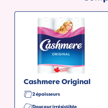
Cashmere Original
2 épaisseurs
Douceur irrésistible