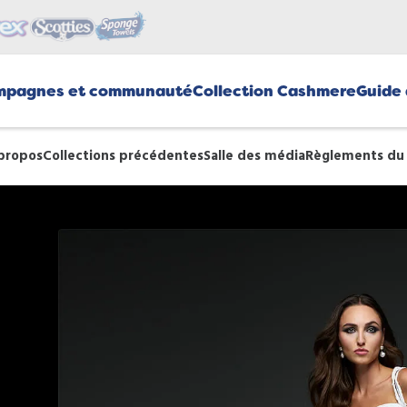
mpagnes et communauté
Collection Cashmere
Guide 
propos
Collections précédentes
Salle des média
Règlements du