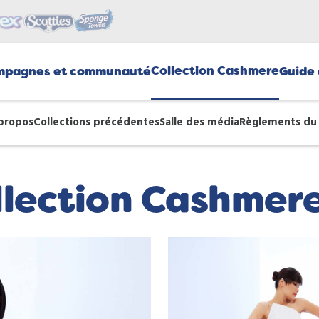
Collection Cashmere
mpagnes et communauté
Guide 
propos
Collections précédentes
Salle des média
Règlements du
llection Cashmer