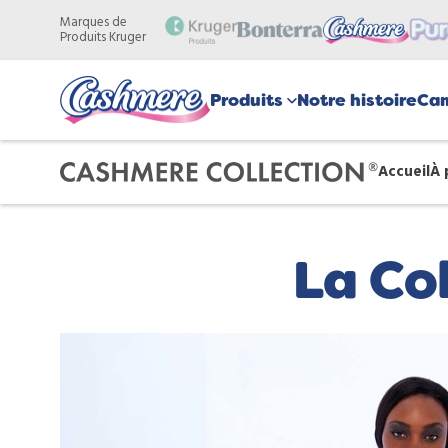
Aller
Marques de
au
Produits Kruger
contenu
principal
Produits
Notre histoire
Ca
Accueil
À 
La Co